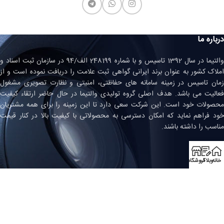
درباره ما
والتیما در سال 1392 تاسیس و با شماره 248199 الف/94 در سازمان ثبت اسناد و
املاک کشور به عنوان برند ایرانی گواهی ثبت علامت را دریافت نموده است و از
زمان تاسیس در زمینه سامانه های حفاظتی، امنیتی و نظارت تصویری مشغول
فعالیت می باشد. هدف اصلی گروه تولیدی والتیما در حال حاضر ارتقاء کیفیت
محصولات خود است. این شرکت سعی دارد تا این زمینه را برای همه مشتریان
خود فراهم نماید که امکان دسترسی به محصولاتی با کیفیت بالا در کنار قیمت
مناسب را داشته باشند.
نماد اعتماد
خانه
وبلاگ
فروشگاه
تمامیه حقوق این وب سایت متعلق است به
فروشگاه والتیما
میزبانی وب
و
طراحی سایت
توسط
نوین وب ساز
.