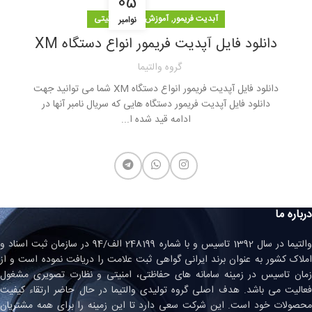
05
,
آبدیت فریمور
آموزش سیستم امنیتی
نوامبر
دانلود فایل آپدیت فریمور انواع دستگاه XM
گروه والتیما
دانلود فایل آپدیت فریمور انواع دستگاه XM شما می توانید جهت
دانلود فایل آپدیت فریمور دستگاه هایی که سریال نامبر آنها در
ادامه قید شده ا...
درباره ما
والتیما در سال 1392 تاسیس و با شماره 248199 الف/94 در سازمان ثبت اسناد و
املاک کشور به عنوان برند ایرانی گواهی ثبت علامت را دریافت نموده است و از
زمان تاسیس در زمینه سامانه های حفاظتی، امنیتی و نظارت تصویری مشغول
فعالیت می باشد. هدف اصلی گروه تولیدی والتیما در حال حاضر ارتقاء کیفیت
محصولات خود است. این شرکت سعی دارد تا این زمینه را برای همه مشتریان