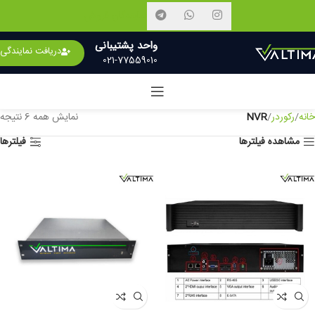
نمایندگان فروش
واحد پشتیبانی
دریافت نمایندگی
021-77559010
خانه
رکوردر
NVR
نمایش همه 6 نتیجه
مشاهده فیلترها
فیلترها