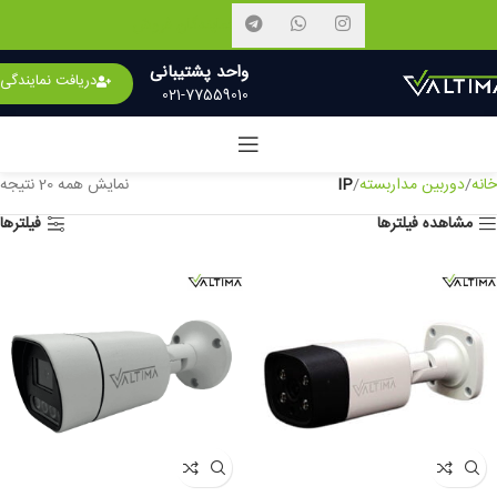
نمایندگان فروش
واحد پشتیبانی
دریافت نمایندگی
021-77559010
خانه
دوربین مداربسته
IP
نمایش همه 20 نتیجه
مشاهده فیلترها
فیلترها