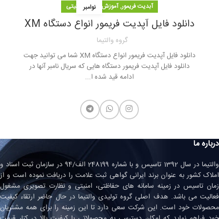
,
آبدیت فریمور
آموزش سیستم امنیتی
نوامبر
دانلود فایل آپدیت فریمور انواع دستگاه XM
گروه والتیما
دانلود فایل آپدیت فریمور انواع دستگاه XM شما می توانید جهت
دانلود فایل آپدیت فریمور دستگاه هایی که سریال نامبر آنها در
ادامه قید شده ا...
درباره ما
والتیما در سال 1392 تاسیس و با شماره 248199 الف/94 در سازمان ثبت اسناد و
املاک کشور به عنوان برند ایرانی گواهی ثبت علامت را دریافت نموده است و از
زمان تاسیس در زمینه سامانه های حفاظتی، امنیتی و نظارت تصویری مشغول
فعالیت می باشد. هدف اصلی گروه تولیدی والتیما در حال حاضر ارتقاء کیفیت
محصولات خود است. این شرکت سعی دارد تا این زمینه را برای همه مشتریان
خود فراهم نماید که امکان دسترسی به محصولاتی با کیفیت بالا در کنار قیمت