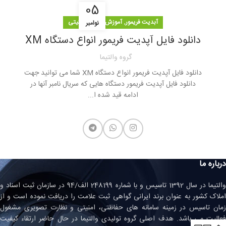
05
,
آبدیت فریمور
آموزش سیستم امنیتی
نوامبر
دانلود فایل آپدیت فریمور انواع دستگاه XM
گروه والتیما
دانلود فایل آپدیت فریمور انواع دستگاه XM شما می توانید جهت
دانلود فایل آپدیت فریمور دستگاه هایی که سریال نامبر آنها در
ادامه قید شده ا...
درباره ما
والتیما در سال 1392 تاسیس و با شماره 248199 الف/94 در سازمان ثبت اسناد و
املاک کشور به عنوان برند ایرانی گواهی ثبت علامت را دریافت نموده است و از
زمان تاسیس در زمینه سامانه های حفاظتی، امنیتی و نظارت تصویری مشغول
فعالیت می باشد. هدف اصلی گروه تولیدی والتیما در حال حاضر ارتقاء کیفیت