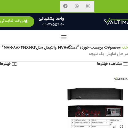
نمایندگان فروش
واحد پشتیبانی
دریافت نمایندگی
021-77559010
خانه
محصولات برچسب خورده “دستگاهNVR والتیمال مدلNVR-8864NXI-K4”
در حال نمایش یک نتیجه
مشاهده فیلترها
فیلترها