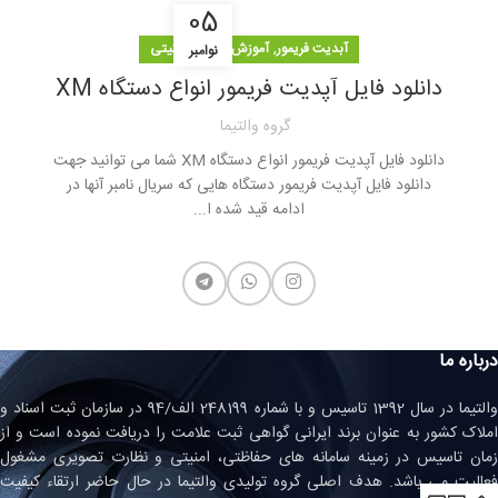
05
,
آبدیت فریمور
آموزش سیستم امنیتی
نوامبر
دانلود فایل آپدیت فریمور انواع دستگاه XM
گروه والتیما
دانلود فایل آپدیت فریمور انواع دستگاه XM شما می توانید جهت
دانلود فایل آپدیت فریمور دستگاه هایی که سریال نامبر آنها در
ادامه قید شده ا...
درباره ما
والتیما در سال 1392 تاسیس و با شماره 248199 الف/94 در سازمان ثبت اسناد و
املاک کشور به عنوان برند ایرانی گواهی ثبت علامت را دریافت نموده است و از
زمان تاسیس در زمینه سامانه های حفاظتی، امنیتی و نظارت تصویری مشغول
فعالیت می باشد. هدف اصلی گروه تولیدی والتیما در حال حاضر ارتقاء کیفیت