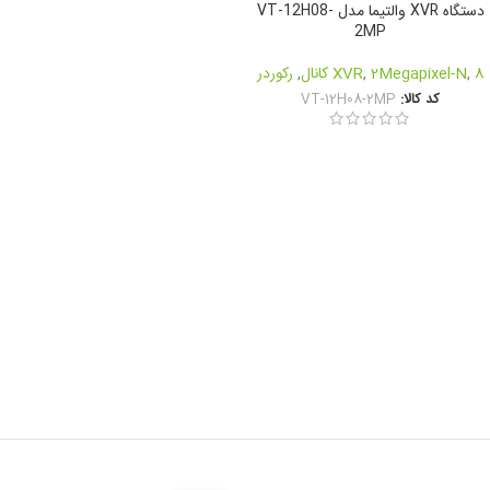
دستگاه XVR والتیما مدل VT-12H08-
2MP
8 کانال
,
2Megapixel-N
,
XVR
,
رکوردر
کد کالا:
VT-12H08-2MP