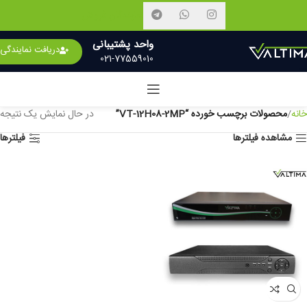
نمایندگان فروش
واحد پشتیبانی
دریافت نمایندگی
021-77559010
خانه
محصولات برچسب خورده “VT-12H08-2MP”
در حال نمایش یک نتیجه
مشاهده فیلترها
فیلترها