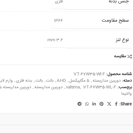
جنس بدنه
فلزی
سطح مقاومت
IP66
نوع لنز
3.6 mm
مقایسه
شناسه محصول:
VT-67W35-Wl-F
دسته:
دوربین مداربسته
,
5 مگاپیکسل
,
AHD
,
بالت
,
بالت
,
بدنه فلزی
,
وارم لا
برچسب:
VT-67W35-WL-F
,
valtima
,
دوربین مداربسته
,
دوربین مداربسته ب
والتیما
Share: