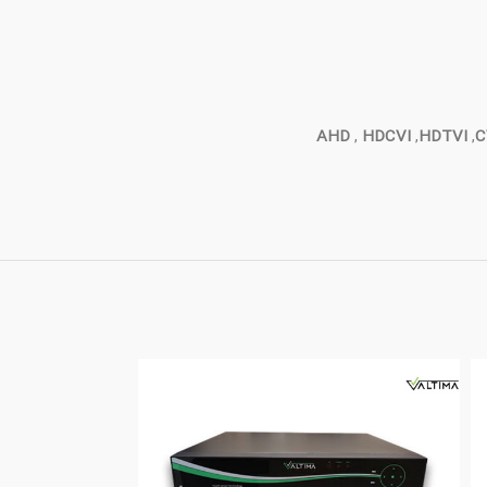
AHD
,
HDCVI
,
HDTVI
,
C