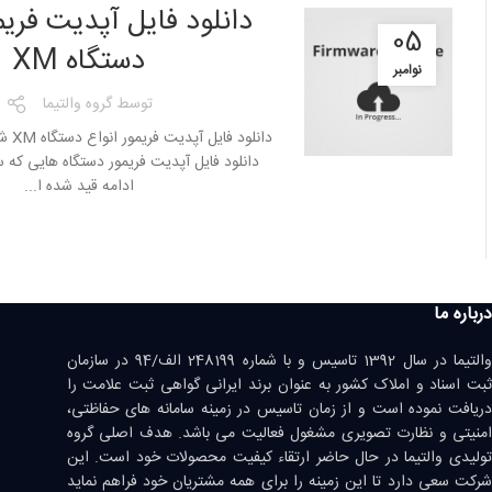
دانلود فایل آپدیت فریم
05
دستگاه XM
نوامبر
توسط
گروه والتیما
دانلود
دانلود فایل آپدیت فریمور دستگاه هایی که سری
ادامه قید شده ا...
درباره ما
والتیما در سال 1392 تاسیس و با شماره 248199 الف/94 در سازمان
ثبت اسناد و املاک کشور به عنوان برند ایرانی گواهی ثبت علامت را
دریافت نموده است و از زمان تاسیس در زمینه سامانه های حفاظتی،
امنیتی و نظارت تصویری مشغول فعالیت می باشد. هدف اصلی گروه
تولیدی والتیما در حال حاضر ارتقاء کیفیت محصولات خود است. این
شرکت سعی دارد تا این زمینه را برای همه مشتریان خود فراهم نماید