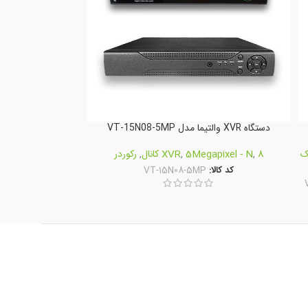
دستگاه XVR والتیما مدل VT-15N08-5MP
دستگاه NVR والتیما مدل VT-NVR5110-4K
ک
8 کانال
,
5Megapixel - N
,
XVR
,
رکوردر
10 کانال
,
NVR
کد کالا:
VT-15N08-5MP
کد کالا