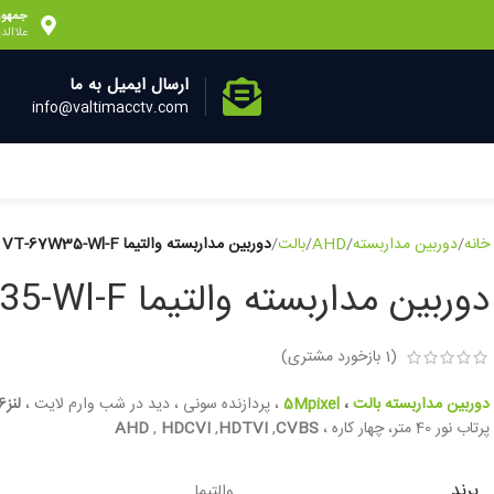
جمهور
علاالدین 2، و
ارسال ایمیل به ما
info@valtimacctv.com
خانه
دوربین مداربسته
AHD
بالت
دوربین مداربسته والتیما VT-67W35-Wl-F
دوربین مداربسته والتیما VT-67W35-Wl-F
(
1
بازخورد مشتری)
دوربین مداربسته بالت
،
5Mpixel
، پردازنده سونی ، دید در شب وارم لایت ،
لنز3.6 میلیمتر 5مگاپیکسل
پرتاب نور 40 متر، چهار کاره ،
CVBS
,
HDTVI
,
HDCVI
,
AHD
برند
والتیما