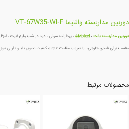
دوربین مداربسته والتیما VT-67W35-Wl-F
دوربین مداربسته بالت
،
5Mpixel
، پردازنده سونی ، دید در شب وارم لایت ،
لنز3.6 میلیمتر 5مگاپیکسل
مناسب برای فضای خارجی، با ضریب مقامت IP66، کیفیت تصویر بالا و دارای طول عمر بالای سنسور تصویر، بدنه فلزی
محصولات مرتبط