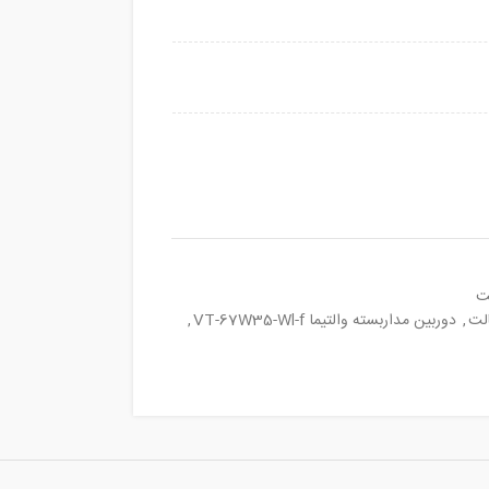
یت
الت
,
دوربین مداربسته والتیما VT-67W35-Wl-f
,