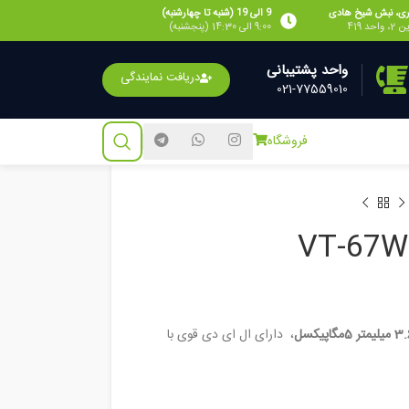
ی، نبش شیخ هادی
9 الی 19 (شنبه تا چهارشنبه)
احد 419
9:00 الی 14:30 (پنجشنبه)
واحد پشتیبانی
دریافت نمایندگی
021-77559010
فروشگاه
، دارای ال ای دی قوی با