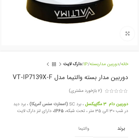
بزرگنمایی تصویر
خانه
دوربین مداربسته
IP
دارک لایت
دوربین مدار بسته والتیما مدل VT-IP7139X-F
(
2
بازخورد مشتری)
دوربین دام 3 مگاپیکسل
، برد SC
(اسمارت سنس آمریکا)
، برد دید
در شب 30 الی 35 متر ، تحت شبکه،
IP65،
دارای لنز دارک لایت
برند
والتیما