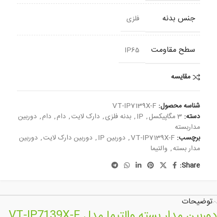
جنس بدنه
فلزی
سطح مقاومت
IP65
مقایسه
شناسه محصول:
VT-IP7139X-F
دسته:
3 مگاپیکسل
,
IP
,
بدنه فلزی
,
دارک لایت
,
دام
,
دام
,
دوربین
مداربسته
برچسب:
VT-IP7139X-F
,
دوربین IP
,
دوربین دارک لایت
,
دوربین
مدار بسته
,
والتیما
Share:
توضیحات
دوربین مدار بسته والتیما مدل VT-IP7139X-F