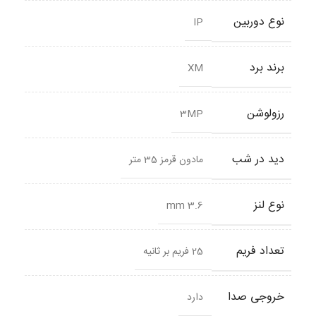
نوع دوربین
IP
برند برد
XM
رزولوشن
3MP
دید در شب
مادون قرمز 35 متر
نوع لنز
3.6 mm
تعداد فریم
25 فریم بر ثانیه
خروجی صدا
دارد